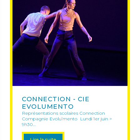
CONNECTION - CIE
EVOLUMENTO
Représentations scolaires Connection
Compagnie Evolu’mento Lundi 1er juin >
9h30...
Lire la suite