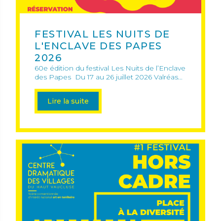
FESTIVAL LES NUITS DE
L'ENCLAVE DES PAPES
2026
60e édition du festival Les Nuits de l’Enclave
des Papes Du 17 au 26 juillet 2026 Valréas...
Lire la suite