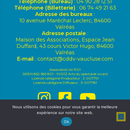
Téléphone (Bureau)
: 04 90 28 12 51
Téléphone (Billetterie)
: 06 74 49 21 63
Adresse des bureaux
:
10 avenue Maréchal Leclerc, 84600
Valréas
Adresse postale
:
Maison des Associations, Espace Jean
Duffard, 43 cours Victor Hugo, 84600
Valréas
E-mail
:
contact@cddv-vaucluse.com
Association loi 1901
SIREN 852 585 801 - 9001Z Arts du spectacle vivant
Licence catégorie Producteur : 2-007791
Licence catégorie Diffuseur : 3-007781
Nous utilisons des cookies pour vous garantir la meilleure
expérience sur notre site web.
Mentions légales
|
Politique de confidentialité
Ok
© Alice Dufeu &
emmasatti.fr
2019-2026